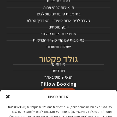
דירוג בתי אבות
תו איכות לבתי אבות
בתי אבות סיעודיים מומלצים
מעבר לבית אבות סיעודי - המדריך המלא
ייעוץ מומחים
מחירי בתי אבות סיעודי
בתי אבות עם קוד משרד הבריאות
שאלות ותשובות
גולד פקטור
אודותינו
צור קשר
תנאי שימוש באתר
Pillow Booking
התחילו כאן
הגדרות פרטיות
רשתות חברתיות
כדי להעניק את החוויה הטובה ביותר, אנו משתמשים בטכנולוגיות כגון עוגיות (Cookies) לשם
אחסון ו/או גישה למידע במכשיר שלך. הסכמה לשימוש בטכנולוגיות אלו תאפשר לנו לעבד
בקרו אותנו בפייסבוק
נתונים כגון התנהגות גלישה או מזהים ייחודיים באתר זה. אי־הסכמה או ביטול הסכמה עלולים