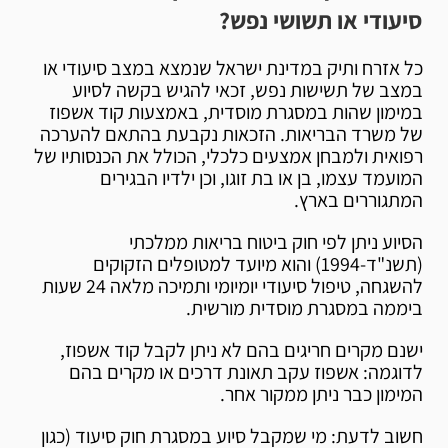
סיעודי או תשושי נפש?
כל אזרח ותיק במדינת ישראל שנמצא במצב סיעודי או
במצב של תשישות נפש, זכאי להגיש בקשה לסיוע
במימון שהות במסגרת מוסדית, באמצעות קוד אשפוז
של משרד הבריאות. הזכאות נקבעת בהתאם להערכה
רפואית ולמבחן אמצעים כלכלי, הכולל את הכנסותיו של
המועמד עצמו, בן או בת זוגו, וכן ילדיו הבגירים
המתגוררים בארץ.
הסיוע ניתן לפי חוק ביטוח בריאות ממלכתי
(תשנ"ד-1994) והוא מיועד למטופלים הזקוקים
להשגחה, טיפול סיעודי יומיומי ותמיכה מלאה 24 שעות
ביממה במסגרת מוסדית מורשית.
ישנם מקרים חריגים בהם לא ניתן לקבל קוד אשפוז,
לדוגמה: אשפוז עקב תאונת דרכים או מקרים בהם
המימון כבר ניתן ממקור אחר.
חשוב לדעת: מי שמקבל סיוע במסגרת חוק סיעוד (כגון