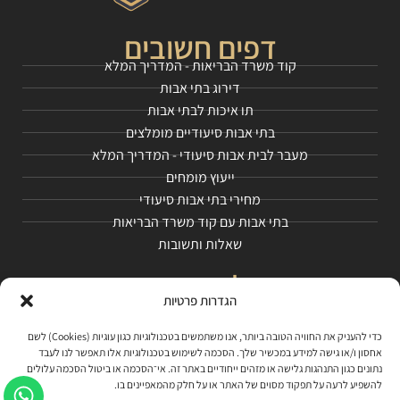
דפים חשובים
קוד משרד הבריאות - המדריך המלא
דירוג בתי אבות
תו איכות לבתי אבות
בתי אבות סיעודיים מומלצים
מעבר לבית אבות סיעודי - המדריך המלא
ייעוץ מומחים
מחירי בתי אבות סיעודי
בתי אבות עם קוד משרד הבריאות
שאלות ותשובות
גולד פקטור
הגדרות פרטיות
אודותינו
צור קשר
כדי להעניק את החוויה הטובה ביותר, אנו משתמשים בטכנולוגיות כגון עוגיות (Cookies) לשם
תנאי שימוש באתר
אחסון ו/או גישה למידע במכשיר שלך. הסכמה לשימוש בטכנולוגיות אלו תאפשר לנו לעבד
Pillow Booking
נתונים כגון התנהגות גלישה או מזהים ייחודיים באתר זה. אי־הסכמה או ביטול הסכמה עלולים
להשפיע לרעה על תפקוד מסוים של האתר או על חלק מהמאפיינים בו.