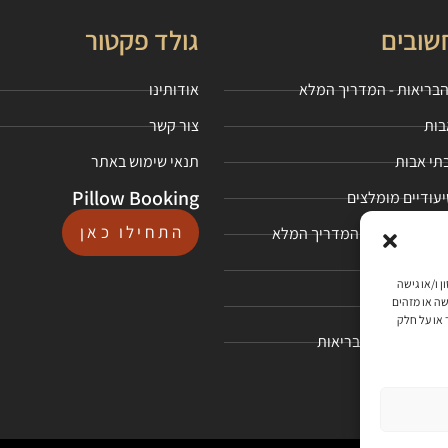
שובים
גולד פקטור
בריאות - המדריך המלא
אודותינו
בות
צור קשר
בתי אבות
תנאי שימוש באתר
Pillow Booking
יעודיים מומלצים
התחילו כאן
אבות סיעודי - המדריך המלא
ם
כנולוגיות כגון עוגיות (Cookies) לשם אחסון ו/או גישה
שה או מזהים
בות סיעודי
 או על חלק
ם קוד משרד הבריאות
בות