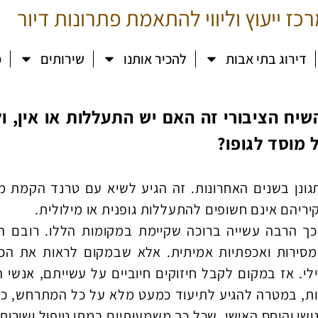
כז ייעוץ וליווי להתאמת פתרונות דיור
דירוג בתי אבות
להכיר אותנו
שירותים
מ
ח הציבורי זה האם יש התעללות או אין, ולמ
 מוסד לגופו?
תגונן בשנים האחרונות. זה הגיע לשיא עם טרנד הקמת 
יהם אינם חשופים להתעללות גופנית או מילולית.
כך הרבה עשייה ברוכה שקיימת במקומות הללו. רובם 
סירות ואכפתיות אמיתית. אלא שבמקום לראות את הכל
י. אז במקום לקבל חיזוקים חיוביים על עשייתם, אנשי 
ות, במטרה להגיע לתיעוד כמעט מלא על כל המתרחש, כת
שי והיחס האישי, שכל כך משמעותיים במתן טיפול ושירות 