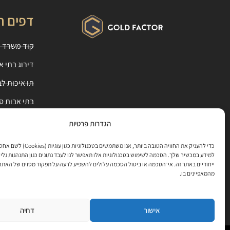
דפים ח
קוד משרד ה
דירוג בתי א
תו איכות ל
בתי אבות ס
מעבר לבית 
הגדרות פרטיות
ייעוץ מומחי
כדי להעניק את החוויה הטובה ביותר, אנו משתמשים בט
למידע במכשיר שלך. הסכמה לשימוש בטכנולוגיות אלו תאפשר לנו לעבד נתונים כגון התנהגות גלי
מחירי בתי א
ייחודיים באתר זה. אי־הסכמה או ביטול הסכמה עלולים להשפיע לרעה על תפקוד מסוים של האתר
מהמאפיינים בו.
בתי אבות ע
שאלות ותשו
אישור
דחיה