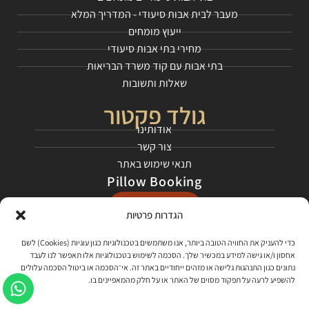
מעבר לבית אבות סיעודי - המדריך המלא
ייעוץ מומחים
מחירי בתי אבות סיעודי
בתי אבות עם קוד משרד הבריאות
שאלות ותשובות
גולד פקטור
אודותינו
צור קשר
תנאי שימוש באתר
Pillow Booking
התחילו כאן
הגדרות פרטיות
רשתות חברתיות
כדי להעניק את החוויה הטובה ביותר, אנו משתמשים בטכנולוגיות כגון עוגיות (Cookies) לשם
אחסון ו/או גישה למידע במכשיר שלך. הסכמה לשימוש בטכנולוגיות אלו תאפשר לנו לעבד
בקרו אותנו בפייסבוק
נתונים כגון התנהגות גלישה או מזהים ייחודיים באתר זה. אי־הסכמה או ביטול הסכמה עלולים
להשפיע לרעה על תפקוד מסוים של האתר או על חלק מהמאפיינים בו.
צפו בסרטונים שלנו ביוטיוב, למדו עלינו ועל התהליך!
האזינו לפרקי הפודקאסט שלנו - "קוראים דרור"