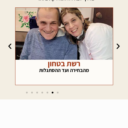
רשת בטחון
כא
ם
מהבחירה ועד ההסתגלות