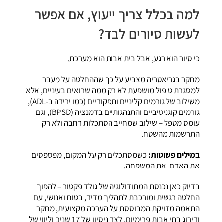
למה בכלל צריך ייעוץ, אם אפשר
לעשות סיורים לבד?
כי סיור הוא רגע, אבל בית אבות הוא מערכת.
מחקר בגריאטריה מצביע על כך שההחלטה על מעבר
למסגרת טיפול מושפעת לא רק ממה שרואים בעיניים, אלא
משילוב של גורמים קליניים ותפקודיים (כמו ירידה ב-ADL),
גורמים קוגניטיביים והתנהגותיים בדמנציה (BPSD), וגם
עומס מטפל – שילוב שמחייב הסתכלות רחבה ולא רק
התרשמות מהשטח.
במילים פשוטות:
כשמסתכלים רק על המקום, מפספסים
את האדם ואת המשפחה.
בדיוק כאן נכנסת המתודולוגיה של גולד פקטור – להפוך
החלטה רגשית ומורכבת לתהליך מדיד, בטוח ואנושי, עם
התאמה מדויקת המבוססת על הערכה מקצועית, מחקר
ודירוג בתי אבות פרימיום, לצד ניסיון של 17 שנים וליווי של