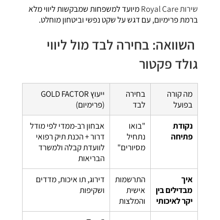
שירות Royal Care
מיועד למשפחות שמבקשות ליווי מלא
ברמת פרימיום, עם דגש על שקט נפשי וביטחון מוחלט.
השוואה: בחירה לבד מול ליווי
גולד פקטור
מה קורה
בחירה
ייעוץ GOLD FACTOR
בפועל
לבד
(פרימיום)
נקודת
"בואו
אבחון רב-ממדי לפי מודל
פתיחה
נתחיל
דרור + הכנת תיק רפואי
מסיורים"
לוועדת קבלה ולמשרד
הבריאות
איך
התרשמות
דירוג, תו איכות, מדדים
מבדילים בין
אישית
ושקיפות
יקר לאיכותי
והמלצות