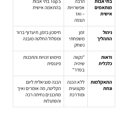
בתי אבות
הרבה
Top 5 בתי אבות
מותאמים
אפשרויות
בהתאמה אישית
אישית
– ואז
הצפה
ניהול
זמן
חיסכון בזמן, תיעדוף ברור
התהליך
משפחתי
ומסלול החלטה מובנה
נשחק
ודאות
"נקווה
מימוש זכויות והתכנות
כלכלית
שיהיה
פיננסית
בסדר"
התאקלמות
ללא הכנה
הכנה סוציאלית ליום
ונחת
מקצועית
הקליטה, מה אומרים ואיך
ומודרכת
מתכננים נחיתה רכה
והסתגלות