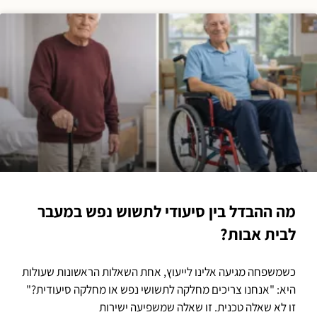
הגדרות פרטיות
כדי להעניק את החוויה הטובה ביותר, אנו משתמשים בטכנולוגיות כגון עוגיות (Cookies) לשם
אחסון ו/או גישה למידע במכשיר שלך. הסכמה לשימוש בטכנולוגיות אלו תאפשר לנו לעבד
נתונים כגון התנהגות גלישה או מזהים ייחודיים באתר זה. אי־הסכמה או ביטול הסכמה עלולים
להשפיע לרעה על תפקוד מסוים של האתר או על חלק מהמאפיינים בו.
מה ההבדל בין סיעודי לתשוש נפש במעבר
לבית אבות?
אישור
דחיה
כשמשפחה מגיעה אלינו לייעוץ, אחת השאלות הראשונות שעולות
היא: "אנחנו צריכים מחלקה לתשושי נפש או מחלקה סיעודית?"
להשארת פרטים
להתאמת דיור
תנאי שימוש באתר
זו לא שאלה טכנית. זו שאלה שמשפיעה ישירות