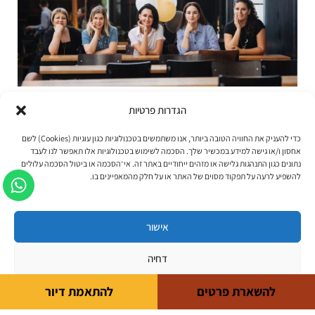
הסמכה לייעוץ בתי אבות
הגדרות פרטיות
כדי להעניק את החוויה הטובה ביותר, אנו משתמשים בטכנולוגיות כגון עוגיות (Cookies) לשם
יש החלטות בחיים שדורשות יותר מ"שמעתי" או "אמרו לי".
אחסון ו/או גישה למידע במכשיר שלך. הסכמה לשימוש בטכנולוגיות אלו תאפשר לנו לעבד
כשמדובר בהערכת צרכי דיור מותאם לגיל הזקנה ליקירינו ובוודאי
נתונים כגון התנהגות גלישה או מזהים ייחודיים באתר זה. אי־הסכמה או ביטול הסכמה עלולים
התאמת בתי אבות מומלצים אתם צריכים וראויים
להשפיע לרעה על תפקוד מסוים של האתר או על חלק מהמאפיינים בו.
קרא עוד »
אישור
דחיה
להשארת פרטים
להתאמת דיור
תנאי שימוש באתר