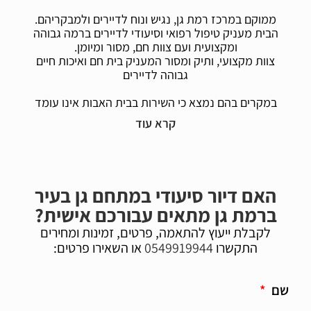
ממוקם במרכז רמת גן, נגיש ונוח לדיירים ולמבקריהם.
הבית מעניק טיפול רפואי וסיעודי לדיירים ברמה גבוהה
ומקצועית ועם צוות חם, מסור ומיומן.
צוות מקצועי, ותיק ומסור המעניק בית חם ואיכות חיים
גבוהה לדיירים
במקרים בהם נמצא כי ה
שירות
בבית האבות אינו עומד
בתנאי
אמנת
ה
שירות
שלנו הוא לא יופיע באתר ויוכל
לחזור ל
אמנת
ה
שירות
רק לאחר עמידתו בדירוג וסקירה
מעמיקה בשטח על ידי צוות בקרת איכות של גולד
פקטור.
אמנת השירות של גולד פקטור הוענקה מתוך
האם דיור סיעודי במתחם גן בעיר
המחוייבות של הבית להעניק שירות אישי ואיכותי לכל
ברמת גן מתאים עבורכם אישית?
דייר ובן משפחה המבוסס על אמון, שקיפות, אוטונומיה,
סבלנות, כבוד ואדיבות.
לקבלת ייעוץ להתאמה, פרטים, זמינות ומחירים
התקשרו
0549919944
או השאירו פרטים:
אמנת השירות של גולד פקטור מוענקת לאחר סקירה
מקצועית וקפדנית של הבית והבטחת איכות במדדי
השירות והטיפול.
שם