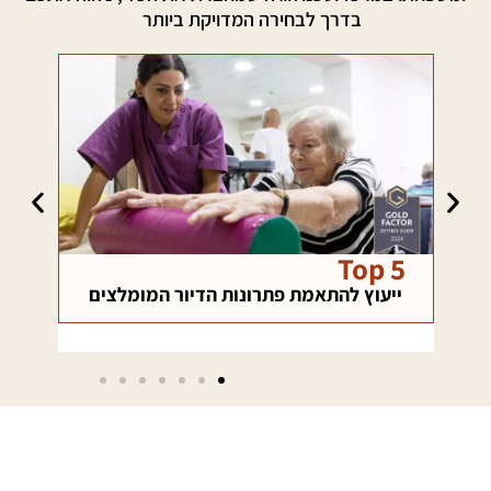
בדרך לבחירה המדויקת ביותר
רשת בטחון
כא
ם
מהבחירה ועד ההסתגלות