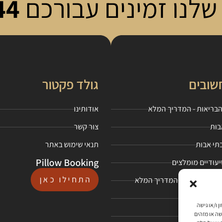
שלנו זמינים עבורכם
44
שובים
גולד פקטור
בריאות - המדריך המלא
אודותינו
בות
צור קשר
בתי אבות
תנאי שימוש באתר
Pillow Booking
יעודיים מומלצים
התחילו כאן
אבות סיעודי - המדריך המלא
ם
כנולוגיות כגון עוגיות (Cookies) לשם אחסון ו/או גישה
שה או מזהים
בות סיעודי