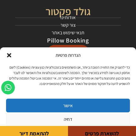
גולד פקטור
אודותינו
צור קשר
תנאי שימוש באתר
Pillow Booking
התחילו כאן
הגדרות פרטיות
רשתות חברתיות
כדי להעניק את החוויה הטובה ביותר, אנו משתמשים בטכנולוגיות כגון עוגיות (Cookies) לשם
אחסון ו/או גישה למידע במכשיר שלך. הסכמה לשימוש בטכנולוגיות אלו תאפשר לנו לעבד
בקרו אותנו בפייסבוק
נתונים כגון התנהגות גלישה או מזהים ייחודיים באתר זה. אי־הסכמה או ביטול הסכמה עלולים
להשפיע לרעה על תפקוד מסוים של האתר או על חלק מהמאפיינים בו.
צפו בסרטונים שלנו ביוטיוב, למדו עלינו ועל התהליך!
האזינו לפרקי הפודקאסט שלנו - "קוראים דרור"
אישור
כל הזכויות שמורות לגולד פקטור 2021 ©
דחיה
להשארת פרטים
להתאמת דיור
תנאי שימוש באתר