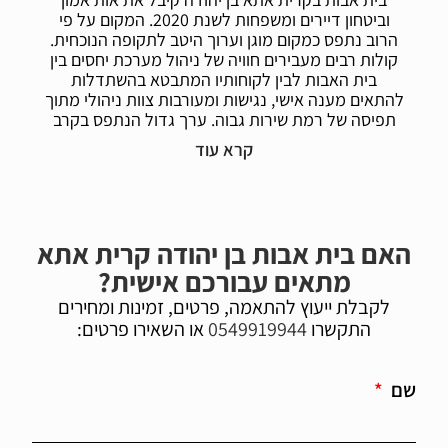
וביטחון דיירים ומשפחות לשנת 2020. המקום על פי
הרוב נתפס כמקום מוגן וערוך היטב לתקופה הנוכחית.
קולות רבים מעבירים חוויה של ניהול מערכת יחסים בין
בית האבות לבין לקוחותיו המתבטא בהשתדלות
להתאים מענה אישי, נגישות ומעורבות צוות ניהולי מתוך
תפיסה של רמת שירות גבוה. ערך גדול הנתפס בקרב
המשפחות הוא בבסיס האווירה של המקום. בקרב
המשפחות המקום נפס כמקום חזק ארגונית, יוקרתי
מתוך השתייכות לרשת. בלטה מאוד הכרות אישית בין
משפחות לבין אנשי הצוות.
הבית התחיל את פעילותו בינואר 2012, בית האבות
האם בית אבות בן יהודה קרית אתא
מכיל 6 מחלקות וכ- 200 מיטות. בית האבות בקרית
מתאים עבורכם אישית?
אתא נמצא במיקום המרכזי ביותר של העיר. הבית
ממוקם מול מרפאת לב הקריה, בסמיכות לצומת קריית
לקבלת ייעוץ להתאמה, פרטים, זמינות ומחירים
ביאליק, ובקרבה נוחה לקניון עזריאלי החדש. ישנו לובי
התקשרו
0549919944
או השאירו פרטים:
כניסה אלגנטי וטרקלינים קומתיים מעוצבים לנוחות
הדיירים ולהנאת משפחותיהם. המבנים רחבי ידיים,
ממוזגים ומצוידים במעליות חדישות. חדרי הדיירים
שם
הסעודיים ותשושי נפש מרווחים, מוארים וממרביתם
נשקף נוף מרהיב לחיפה. בכל מחלקה תמצאו מרפאה
מודרנית ומקצועית, אולמות ריפוי בעיסוק.