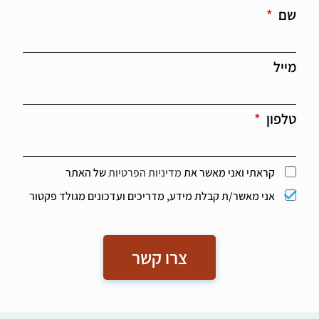
סיעודי ורפואי 24/7 לדיירים במצב סיעודי במבנה קרקע
שם
מוקף גינות ירוקות של הקיבוץ. בית הדיור הסיעודי גיל ים
מציע חדרים לזוג או חדרים פרטיים עם מכלול שירותים
לטיפול באדם סיעודי כגון פיזיותרפיה, ריפוי בעיסוק,
תזונה, שירותי עבודה סוציאלית ופנאי לתעסוקה
מייל
מותאמת באווירה אינטימית של הקיבוץ.
טלפון
קראתי ואני מאשר את
מדיניות הפרטיות
של האתר
אני מאשר/ת קבלת מידע, מדריכים ועדכונים מגולד פקטור
צרו קשר