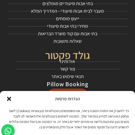
בתי אבות סיעודיים מומלצים
מעבר לבית אבות סיעודי - המדריך המלא
ייעוץ מומחים
מחירי בתי אבות סיעודי
בתי אבות עם קוד משרד הבריאות
שאלות ותשובות
גולד פקטור
אודותינו
צור קשר
תנאי שימוש באתר
Pillow Booking
התחילו כאן
הגדרות פרטיות
רשתות חברתיות
כדי להעניק את החוויה הטובה ביותר, אנו משתמשים בטכנולוגיות כגון עוגיות (Cookies) לשם
אחסון ו/או גישה למידע במכשיר שלך. הסכמה לשימוש בטכנולוגיות אלו תאפשר לנו לעבד
בקרו אותנו בפייסבוק
נתונים כגון התנהגות גלישה או מזהים ייחודיים באתר זה. אי־הסכמה או ביטול הסכמה עלולים
להשפיע לרעה על תפקוד מסוים של האתר או על חלק מהמאפיינים בו.
צפו בסרטונים שלנו ביוטיוב, למדו עלינו ועל התהליך!