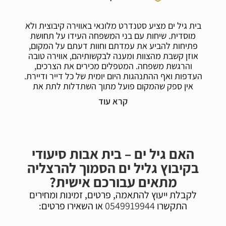
בית גיל ים מציע סטנדרט מלונאי באווירה קיבוצית ולא
מוסדית. שיחות עם בני המשפחה העידו על תחושת
פתיחות להביע את עמדתם וחוות דעתם על המקום,
אוזן קשבת מהצוות ומענה לבקשותיהם, אווירה טובה
והרגשת משפחה. המטפלים מכירים את הצרכים,
העדפות ואף ההתנהגות היום יומית של כל דייר ודיירת.
אין ספק שהמקום פועל מתוך השתדלות לתת את
השירות והמענה לשביעות הרצון של הדייר ובני
משפחתו.
המחלקה הסיעודית בקיבוץ גליל ים בעלת ערך מוסף
לדיירים במצב סיעודי אשר רוצים להינות ממקום פתוח
וירוק באווירה נינוחה מבלי להתרחק ממרכז הארץ.
האם גיל ים – בית אבות סיעודי
הסקטור המקצועי של בית גיל ים בחלקו תושבי הקיבוץ
בקיבוץ גליל ים הסמוך להרצליה
ולכן האווירה והנגישות למענה של צוות המקום היא
משפחתית יותר ופחות פורמלית ביחס למרכזים
מתאים עבורכם אישית?
גריאטריים גדולים.
לקבלת ייעוץ להתאמה, פרטים, זמינות ומחירים
התקשרו
0549919944
או השאירו פרטים:
בית אבות בקיבוץ גיל ים בהרצליה הינו מקום קטן
במסגרת מחלקה סיעודית בודדת. המקום נותן מענה