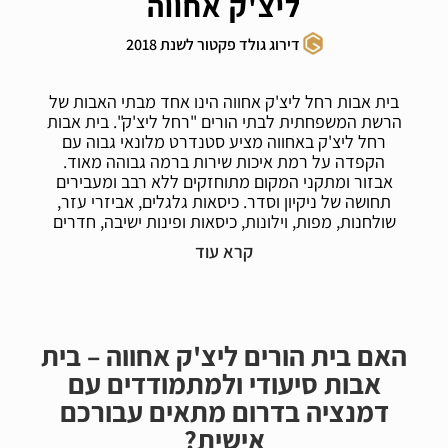
ליצ'ק אחווה
דירוג גולד פקטור לשנת 2018
בית אבות רחל ליצ'ק אחווה הינו אחד מבתי האבות של
הרשת המשפחתית לבתי הורים "רחל ליצ'ק". בית אבות
רחל ליצ'ק באחווה מציע סטנדרט מלונאי גבוה עם
הקפדה על רמת איכות שירות ברמה גבוהה מאוד.
אבזור ומתקני המקום מתוחזקים ללא רבב ומעבירים
תחושה של ניקיון וסדר. כיסאות גלגלים, אביזרי עזר,
שולחנות, מפות, וילונות, כיסאות ופינות ישיבה, חדרים
וחדרי שירותים מעידים על ניהול מוקפד של שירותי
משק בית ותחזוקה. ניכרת אווירה מאוד נינוחה
במחלקות.
היחס האישי והמקצועי של אנשי הצוות אשר מאפיין את
בית אבות רחל ליצ'ק באחווה בא לידי ביטוי בעיקר
האם בית הורים ליצ'ק אחווה – בית
בשמירה על הרגלי חיים אליהם היה רגיל הדייר קודם.
אבות סיעודי ולמתמודדים עם
במטרה לאפשר לו בראש סדר עדיפות סביבה מותאמת
להעדפותיו וצרכיו האישיים של הדייר ורק אחר כך לפי
דמנציה בדרום מתאים עבורכם
צרכי המוסד. ישנה הכרות בולטת עם הצרכים אישיים של
אישית?
כל דייר ודיירת במטרה להתאים מענה בצורה