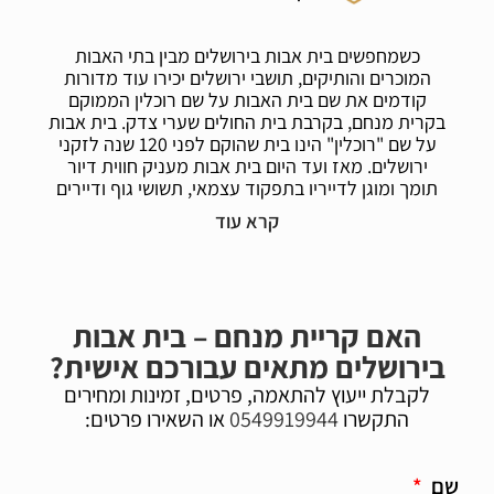
כשמחפשים בית אבות בירושלים מבין בתי האבות
המוכרים והותיקים, תושבי ירושלים יכירו עוד מדורות
קודמים את שם בית האבות על שם רוכלין הממוקם
בקרית מנחם, בקרבת בית החולים שערי צדק. בית אבות
על שם "רוכלין" הינו בית שהוקם לפני 120 שנה לזקני
ירושלים. מאז ועד היום בית אבות מעניק חווית דיור
תומך ומוגן לדייריו בתפקוד עצמאי, תשושי גוף ודיירים
במצב סיעודי. החזון של המקום מוביל את הנהלת הבית
בקידום ערכים של שמירה על חיי קהילה, חי חברה
ושמירה על מצבם הבריאותי והתפקודי של האוכלוסייה
המבוגרת. בבית אבות "רוכלין" בקרית מנחם מתנהלים
חיי קהילה המקפידים לתת מענה רציף הן בתרבות והן
במענה מקצועי רפואי ותומך הן למבוגרים המגעים
האם קריית מנחם – בית אבות
למרכז יום והן לדיירי קבע של הבית.
בירושלים מתאים עבורכם אישית?
בבית אבות קריית מנחם מאוד מורגשת אווירה ביתית,
לקבלת ייעוץ להתאמה, פרטים, זמינות ומחירים
קהילתית ומשפחתית. עובדי המקום עובדים הרבה שנים
התקשרו
0549919944
או השאירו פרטים:
בבית ובהתייחסותם למקום העבודה ולדייריהם מורגשת
שייכות גבוהה כחלק ממשפחה גדולה. בקרב דיירי
המקום ומשפחותיהם המקום נתפס כבית אשר מקפיד
שם