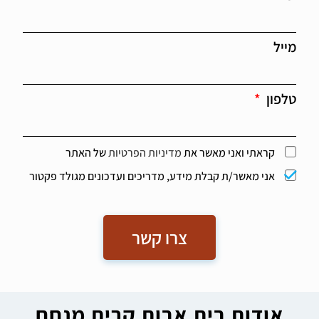
מאוד על נהלים ומדיניות לשמירת ביטחונם ורווחתם של
הדיירים. ערך גדול הנתפס בקרב המשפחות הוא בבסיס
האווירה של המקום. המשפחות העידו שבית האבות
מתייחס עם הרבה חום ואכפתיות, עם התייחסות אנושית,
מייל
משפחתית והשתדלות גדולה מאוד להטיב עם הדייר.
חיי קהילה ותרבות בבית אבות בקרית מנחם מתנהלים
בשילוב פרויקטים רבים מהקהילה: מתנדבים, מרכז יום,
טלפון
תלמידים, פרויקט קהילה תומכת, סטודנטים לרפואת
שיניים ושדה קליני לסטודנטים לעבודה סוציאלית
ומקצועות פרא רפואיות על מנת לשמר קשר בין
הקהילה למקום לרווחת הדיירים.
קראתי ואני מאשר את
מדיניות הפרטיות
של האתר
בית אבות רוכלין בקריית מנחם בירושלים נותן מענה
אני מאשר/ת קבלת מידע, מדריכים ועדכונים מגולד פקטור
בדיור לאנשים במצב תפקודי עצמאי במסגרת דיור
המוגן, דיירים הזקוקים לתמיכה והשגחה במהלך היום
במסגרת דיור לתשושי גוף ומחלקה סיעודית לדיירים
במצב סיעודי הזקוקים למענה טיפולי והשגחה 24/7.
צרו קשר
בית אבות בקריית מנחם מקבל דיירים במימון פרטי,
ביטוחים סיעודיים ומשרד הבטחון. כמו כן, עובד בהסדר
משרד הבריאות לקבלת דיירים סיעודיים עם "קוד"
ועובד בהסדר משרד הרווחה לקבלת דיירים תשושים עם
"הועדה".
אודות בית אבות קרית מנחם