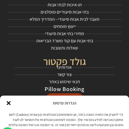
תו איכות לבתי אבות
בתי אבות סיעודיים מומלצים
מעבר לבית אבות סיעודי - המדריך המלא
ייעוץ מומחים
מחירי בתי אבות סיעודי
בתי אבות עם קוד משרד הבריאות
שאלות ותשובות
גולד פקטור
אודותינו
צור קשר
תנאי שימוש באתר
Pillow Booking
התחילו כאן
הגדרות פרטיות
רשתות חברתיות
כדי להעניק את החוויה הטובה ביותר, אנו משתמשים בטכנולוגיות כגון עוגיות (Cookies) לשם
אחסון ו/או גישה למידע במכשיר שלך. הסכמה לשימוש בטכנולוגיות אלו תאפשר לנו לעבד
בקרו אותנו בפייסבוק
נתונים כגון התנהגות גלישה או מזהים ייחודיים באתר זה. אי־הסכמה או ביטול הסכמה עלולים