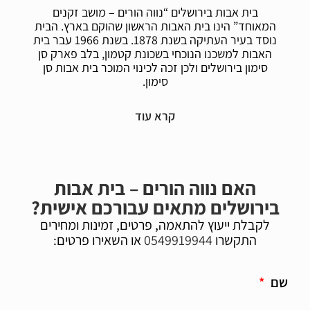
בית אבות בירושלים “נווה הורים – מושב זקנים
המאוחד” הינו בית האבות הראשון שהוקם בארץ. הבית
נוסד בעיר העתיקה בשנת 1878. בשנת 1966 עבר בית
האבות למשכנו הנוכחי בשכונת קטמון, בלב פארק סן
סימון בירושלים ולכן זכה לכינוי המוכר בית אבות סן
סימון.
הכניסה לבית אבות "נווה הורים" היא נעימה ומזמינה,
תמיד עם תנועה ומישהו בחוץ, עובדים, דיירים, מבקרים.
בית האבות שוכן בלב פארק עם חורשה וצמחיה, פארק
אליו מגיעים הורים וילדים וגם בעלי כלבים עם כלביהם,
התחושה בסביבה היא בטוחה. בבית ובחצר מספר רב של
פינות חמד אליהן אפשר לצאת ולגוון את הסביבה בה
האם נווה הורים – בית אבות
נמצא הדייר. החוויה של הנכנס לבית אבות נווה הורים,
בירושלים מתאים עבורכם אישית?
היא חוויה של ביקור במתחם אלגנטי לאנשים בגיל
המבוגר.
לקבלת ייעוץ להתאמה, פרטים, זמינות ומחירים
התקשרו
0549919944
או השאירו פרטים:
הבית שוכן במבנה ירושלמי של שלוש קומות. בית אבות
נווה הורים מציע שירותי מלונאות לפי מספר סוגי חדרים,
חדר יחיד או חדרים לשני דיירים, גם בדיור לעצמאים
שם
ולתשושים וגם במחלקות סיעודיות ולאנשים החיים עם
דמנציה (תשושי נפש).