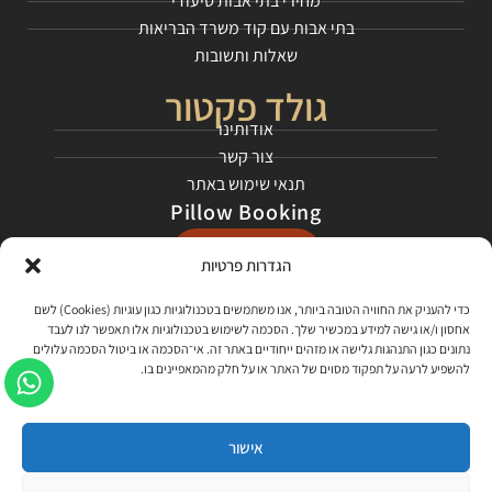
מחירי בתי אבות סיעודי
בתי אבות עם קוד משרד הבריאות
שאלות ותשובות
גולד פקטור
אודותינו
צור קשר
תנאי שימוש באתר
Pillow Booking
התחילו כאן
הגדרות פרטיות
רשתות חברתיות
כדי להעניק את החוויה הטובה ביותר, אנו משתמשים בטכנולוגיות כגון עוגיות (Cookies) לשם
אחסון ו/או גישה למידע במכשיר שלך. הסכמה לשימוש בטכנולוגיות אלו תאפשר לנו לעבד
בקרו אותנו בפייסבוק
נתונים כגון התנהגות גלישה או מזהים ייחודיים באתר זה. אי־הסכמה או ביטול הסכמה עלולים
להשפיע לרעה על תפקוד מסוים של האתר או על חלק מהמאפיינים בו.
צפו בסרטונים שלנו ביוטיוב, למדו עלינו ועל התהליך!
האזינו לפרקי הפודקאסט שלנו - "קוראים דרור"
אישור
כל הזכויות שמורות לגולד פקטור 2021 ©