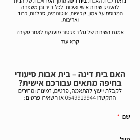
בזאת לבית האבות
בית דינה
מתוך המחוייבות של הבית
להעניק שירות אישי ואיכותי לכל דייר ובן משפחה
המבוסס על אמון, שקיפות, אוטונומיה, סבלנות, כבוד
ואדיבות.
אמנת השירות של גולד פקטור מוענקת לאחר סקירה
מקצועית וקפדנית של הבית והבטחת איכות במדדי
השירות והטיפול.
האם בית דינה – בית אבות סיעודי
בחיפה מתאים עבורכם אישית?
לקבלת ייעוץ להתאמה, פרטים, זמינות ומחירים
התקשרו
0549919944
או השאירו פרטים:
שם
מייל