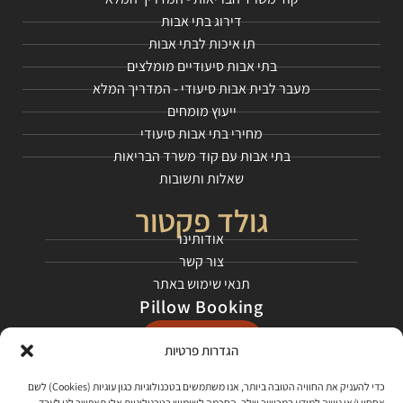
דירוג בתי אבות
תו איכות לבתי אבות
בתי אבות סיעודיים מומלצים
מעבר לבית אבות סיעודי - המדריך המלא
ייעוץ מומחים
מחירי בתי אבות סיעודי
בתי אבות עם קוד משרד הבריאות
שאלות ותשובות
גולד פקטור
אודותינו
צור קשר
תנאי שימוש באתר
Pillow Booking
התחילו כאן
הגדרות פרטיות
רשתות חברתיות
כדי להעניק את החוויה הטובה ביותר, אנו משתמשים בטכנולוגיות כגון עוגיות (Cookies) לשם
אחסון ו/או גישה למידע במכשיר שלך. הסכמה לשימוש בטכנולוגיות אלו תאפשר לנו לעבד