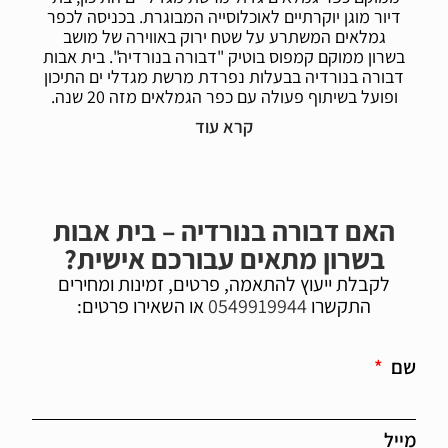
דיור מוגן יוקרתיים לאוכלוסייה המבוגרת. בכניסה לכפר
גמלאים המשתרע על שטח ירוק באווירה של מושב
בשרון ממוקם קמפוס בוטיק "דבורה בנורדיה". בית אבות
דבורה בנורדיה בבעלות נפרדת מרשת מגדלי ים התיכון
ופועל בשיתוף פעולה עם כפר הגמלאים מזה 20 שנה.
בית אבות דבורה בנורדיה מעניק חווית מגורים כפרית
ופסטורלית עם מענה מקצועי צמוד לדיירים במצב
סיעודי ואלו החיים עם דמנציה (תשושי נפש). בית אבות
דבורה בנורדיה הינו פתרון דיור סיעודי במסגרת מחלקה
סיעודית ומחלקה לתשושי נפש באווירה נינוחה, צוות
ותיק אשר עובד כיחידת משפחה אחת במסירות רבה
האם דבורה בנורדיה – בית אבות
לדייריו ותחושת שייכות גדולה למקום. משפחות הדיירים
בשרון מתאים עבורכם אישית?
נהנים בטיול משותף בסביבה ירוקה, בישיבה לזמן איכות
בביקורי דיירים המשרים אווירה של מקום החלמה בטבע.
לקבלת ייעוץ להתאמה, פרטים, זמינות ומחירים
התקשרו
0549919944
או השאירו פרטים:
צוות ההנהלה של דבורה בנורדיה מוביל את הבית מתוך
חזון של כבוד לזקנה, כבוד לבחירתו החופשית של הדייר
ושיתוף פעולה מלא עם בני המשפחה להענקת שירות,
שם
טיפול ומענה שלם לחיים בעלי משמעות ובטחון של דיירי
דבורה בנורדיה.
דבורה בנורדיה ממוקם בתוך מתחם הדיור המוגן של
מייל