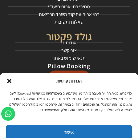
מחירי בתי אבות סיעודי
בתי אבות עם קוד משרד הבריאות
שאלות ותשובות
גולד פקטור
אודותינו
צור קשר
תנאי שימוש באתר
Pillow Booking
התחילו כאן
הגדרות פרטיות
רשתות חברתיות
כדי להעניק את החוויה הטובה ביותר, אנו משתמשים בטכנולוגיות כגון עוגיות (Cookies) לשם
אחסון ו/או גישה למידע במכשיר שלך. הסכמה לשימוש בטכנולוגיות אלו תאפשר לנו לעבד
בקרו אותנו בפייסבוק
נתונים כגון התנהגות גלישה או מזהים ייחודיים באתר זה. אי־הסכמה או ביטול הסכמה עלולים
להשפיע לרעה על תפקוד מסוים של האתר או על חלק מהמאפיינים בו.
צפו בסרטונים שלנו ביוטיוב, למדו עלינו ועל התהליך!
האזינו לפרקי הפודקאסט שלנו - "קוראים דרור"
אישור