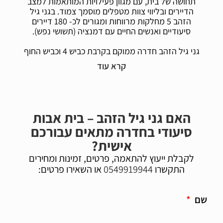
תחושה של בית, עם מגוון פעילויות המותאמות למצב
הדיירים ובליווי צוות מטפלים מוסמך צמוד. בגני גיל
הזהב 5 מחלקות מרווחות ומגורים לכ- 180 דיירים
סיעודיים ואנשים החיים עם דמנציה (תשושי נפש).
גני גיל הזהב חדרה ממוקם בקרבת כביש 4 וכביש החוף
ובסמוך ללשכת הבריאות, העירייה והתחנה המרכזית.
המקום מציע מקומות חנייה לאורחים.
אמנת השירות של גולד פקטור הוענקה לבית האבות
גני
גיל הזהב
מתוך המחוייבות של הבית להעניק שירות
אישי ואיכותי לכל דייר ובן משפחה המבוסס על אמון,
האם גני גיל הזהב – בית אבות
שקיפות, אוטונומיה, סבלנות, כבוד ואדיבות.
סיעודי בחדרה מתאים עבורכם
אמנת השירות של גולד פקטור מוענקת לאחר סקירה
אישית?
מקצועית וקפדנית של הבית והבטחת איכות במדדי
לקבלת ייעוץ להתאמה, פרטים, זמינות ומחירים
השירות והטיפול.
התקשרו
0549919944
או השאירו פרטים:
שם