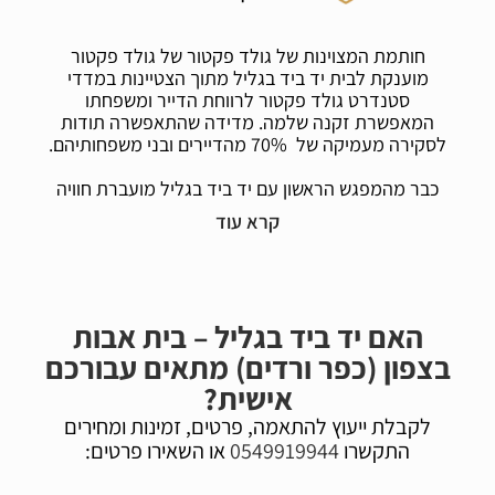
חותמת המצוינות של גולד פקטור של גולד פקטור
מוענקת לבית יד ביד בגליל מתוך הצטיינות במדדי
סטנדרט גולד פקטור לרווחת הדייר ומשפחתו
המאפשרת זקנה שלמה. מדידה שהתאפשרה תודות
לסקירה מעמיקה של 70% מהדיירים ובני משפחותיהם.
כבר מהמפגש הראשון עם יד ביד בגליל מועברת חוויה
מסבירת פנים. בחוויה הכללית של המשפחות בבית יד
ביד בגליל מורגשת רמת אמון וביטחון גבוהה מאוד
בארגון. המקום נתפס כמקום מוגן עם ניהול חזק, שיתופי
ומקצועי. הקולות הרבים מביעים חוויה של הידברות,
שותפות וביטחון. ערך גדול הנתפס בקרב המשפחות הוא
בבסיסו הניהולי של המקום להטיב עם הדיירים מתוך
האם יד ביד בגליל – בית אבות
השתדלות ומאמץ.
בצפון (כפר ורדים) מתאים עבורכם
רבים מהנסקרים התייחסו לחיוך והאדיבות של הצוות,
אישית?
נינוחות ופתיחות לבקשות המשפחה והדיירים. הצוות
לקבלת ייעוץ להתאמה, פרטים, זמינות ומחירים
עובד מתוך שיתוף פעולה ובעזרה הדדית לטובת הדייר.
התקשרו
0549919944
או השאירו פרטים:
רמת התחזוקה, הניקיון והסדר מאוד מוקפדים. פעילות
תעסוקתית מועברת בצורה שיתופית עם תרגום לשתי