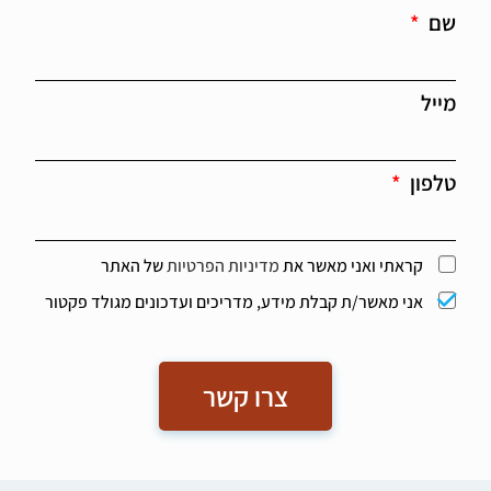
שפות רוסית ועברית. התייחסות הצוות לדייר נעשית
שם
מתוך היכרות אישית, סבלנות וכבוד לקצב של כל אחד.
הדיירים מרגישים בטחון ונינוחות לפנות לצוות ומקבלים
חיוך, מילה טובה ומגע מכבד.
מייל
בית יד ביד בגליל הינו בית שמוכיח יישום פרקטיקות
ניהוליות מתוך הדברות, יצירתיות, שותפות, שקיפות
וגמישות המובילות לחוויית לקוח טובה. רווחת הדייר
ורמת אמון ובטחון מבין הגבוהים בענף פתרונות דיור
טלפון
לאנשים בגיל המבוגר.
קראתי ואני מאשר את
מדיניות הפרטיות
של האתר
אני מאשר/ת קבלת מידע, מדריכים ועדכונים מגולד פקטור
צרו קשר