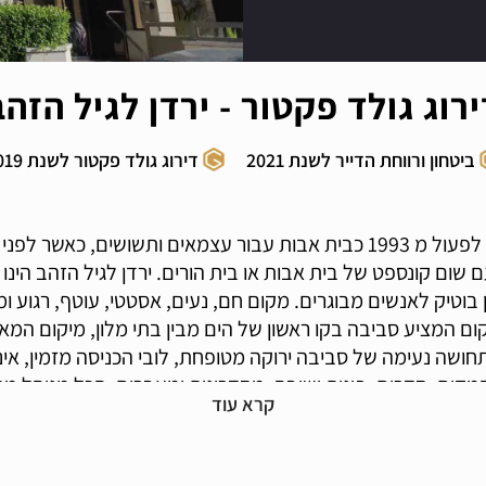
ירוג גולד פקטור - ירדן לגיל הזהב
ביטחון ורווחת הדייר לשנת 2021
דירוג גולד פקטור לשנת 2019
בית אבות בנהריה "ירדן לגיל הזהב" החל לפעול מ 1993 כבית אבות עבור עצמאים ו
שום קונספט של בית אבות או בית הורים. ירדן לגיל הזהב הינו 
ן בוטיק לאנשים מבוגרים. מקום חם, נעים, אסטטי, עוטף, רגוע 
קום המציע סביבה בקו ראשון של הים מבין בתי מלון, מיקום ה
ושה נעימה של סביבה ירוקה מטופחת, לובי הכניסה מזמין, אינטי
 המקום. חדרים, פינות ישיבה, מסדרונות ומעברים. הכל מנוהל
ל כל דייר ודיירת במטרה להתאים מענה בצורה אינדיבידואלית 