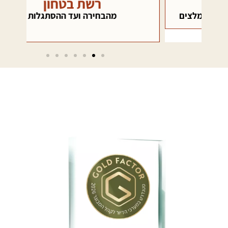
רשת בטחון
כא
ם
מהבחירה ועד ההסתגלות