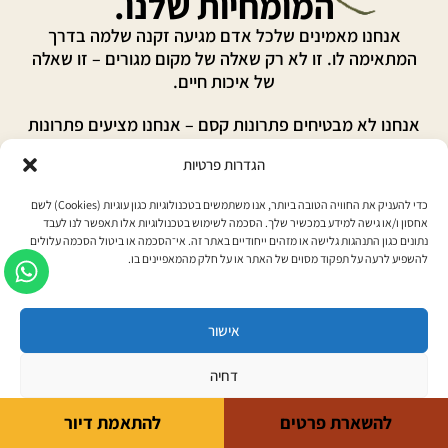
המומחיות שלנו.
אנחנו מאמינים שלכל אדם מגיעה זקנה שלמה בדרך
המתאימה לו. זו לא רק שאלה של מקום מגורים – זו שאלה
של איכות חיים.
אנחנו לא מבטיחים פתרונות קסם – אנחנו מציעים פתרונות
אמיתיים.
הגדרות פרטיות
עם מתודולוגיה מקצועית בהערכת סביבת דיור מומלצת,
כדי להעניק את החוויה הטובה ביותר, אנו משתמשים בטכנולוגיות כגון עוגיות (Cookies) לשם
סטנדרט גולד פקטור לדירוג בתי אבות ששם את הדייר
אחסון ו/או גישה למידע במכשיר שלך. הסכמה לשימוש בטכנולוגיות אלו תאפשר לנו לעבד
ומשפחתו במרכז וטכנולוגיה שמחברת את הכל , נלווה אתכם
נתונים כגון התנהגות גלישה או מזהים ייחודיים באתר זה. אי־הסכמה או ביטול הסכמה עלולים
בדרך לבחירה המדויקת ביותר
להשפיע לרעה על תפקוד מסוים של האתר או על חלק מהמאפיינים בו.
אישור
דחיה
להשארת פרטים
להתאמת דיור
תנאי שימוש באתר